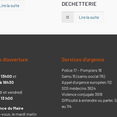
DECHETTERIE
Lire la suite
Lire la suite
s d’ouverture
Services d’urgence
Police 17 – Pompiers 18
 13h00
et
Samu 15 (samu social 115)
à 16h30
Appel d’urgence européen 112
SOS médecins 3624
di et vendredi
Violence conjugale 3919
 13 h00
Difficulté à entendre ou parler,
au 114
ce du Maire
-vous, le mardi matin