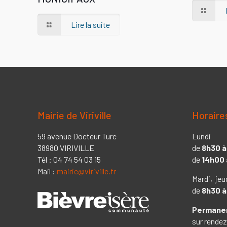
Lire la suite
Mairie de Viriville
Horaire
59 avenue Docteur Turc
Lundi
38980 VIRIVILLE
de
8h30 à
Tél : 04 74 54 03 15
de
14h00 
Mail :
mairie@viriville.fr
Mardi, jeu
de
8h30 à
Permanen
sur rendez