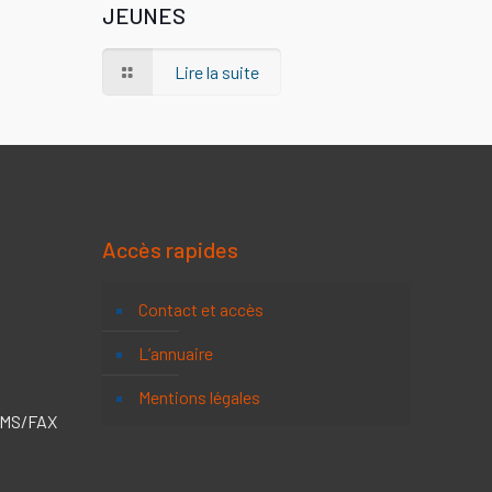
JEUNES
Lire la suite
Accès rapides
Contact et accès
L’annuaire
Mentions légales
 SMS/FAX