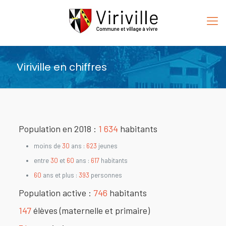
Viriville en chiffres
Population en 2018 :
1 634
habitants
moins de
30
ans :
623
jeunes
entre
30
et
60
ans :
617
habitants
60
ans et plus :
393
personnes
Population active :
746
habitants
147
élèves (maternelle et primaire)