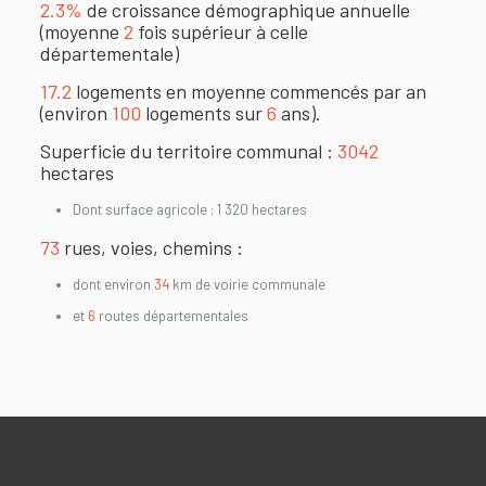
2.3%
de croissance démographique annuelle
(moyenne
2
fois supérieur à celle
départementale)
17.2
logements en moyenne commencés par an
(environ
100
logements sur
6
ans).
Superficie du territoire communal :
3042
hectares
Dont surface agricole : 1 320 hectares
73
rues, voies, chemins :
dont environ
34
km de voirie communale
et
6
routes départementales