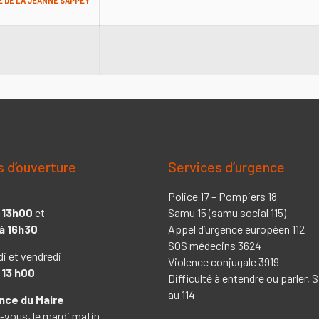
E DE LA JEANNE SAPPEY
s d’ouverture
Services d’urgence
Police 17 – Pompiers 18
 13h00
et
Samu 15 (samu social 115)
à 16h30
Appel d’urgence européen 112
SOS médecins 3624
di et vendredi
Violence conjugale 3919
 13 h00
Difficulté à entendre ou parler,
au 114
ce du Maire
-vous, le mardi matin