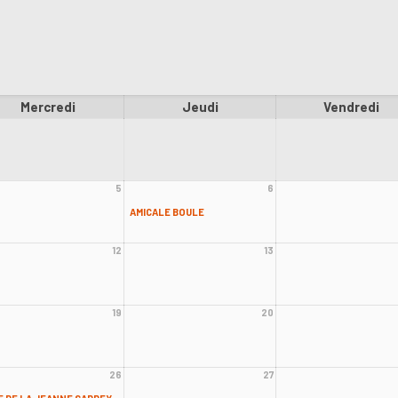
Mercredi
Jeudi
Vendredi
5
6
AMICALE BOULE
12
13
19
20
26
27