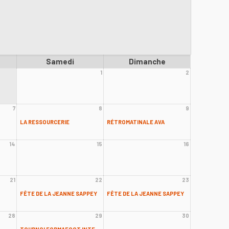
Samedi
Dimanche
1
2
7
8
9
LA RESSOURCERIE
RÉTROMATINALE AVA
14
15
16
21
22
23
FÊTE DE LA JEANNE SAPPEY
FÊTE DE LA JEANNE SAPPEY
28
29
30