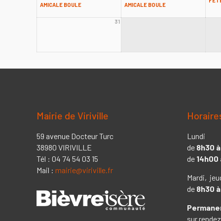
FÊT
AMICALE BOULE
AMICALE BOULE
31
Mairie de Viriville
Horaire
59 avenue Docteur Turc
Lundi
38980 VIRIVILLE
de
8h30 à
Tél : 04 74 54 03 15
de
14h00 
Mail :
mairie@viriville.fr
Mardi, jeu
de
8h30 à
Permanen
sur rendez