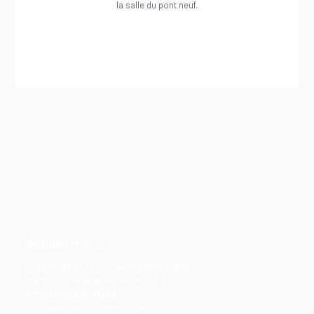
la salle du pont neuf.
Accueil
Mairie
Lundi de 8h30 à 13h00 et de 14h00 à 16h30
Mardi, jeudi et vendredi de 8h30 à 13h00
Permanence du Maire :
sur rendez-vous, le mardi matin.