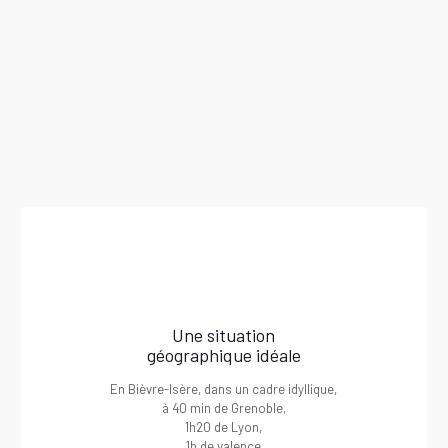
de santé, plus de
40 commerces et services
et autant
d’associations…
Grace à notre annuaire vous cherchez, vous trouvez !
Annuaire de Viriville
Une situation
géographique idéale
En Bièvre-Isère, dans un cadre idyllique,
à 40 min de Grenoble,
1h20 de Lyon,
1h de valence