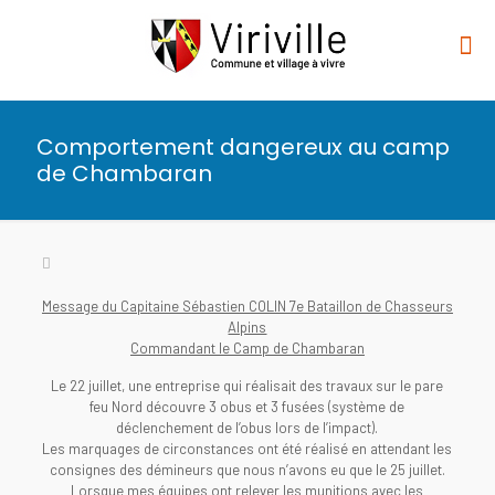
Comportement dangereux au camp
de Chambaran
Message du Capitaine Sébastien COLIN 7e Bataillon de Chasseurs
Alpins
Commandant le Camp de Chambaran
Le 22 juillet, une entreprise qui réalisait des travaux sur le pare
feu Nord découvre 3 obus et 3 fusées (système de
déclenchement de l’obus lors de l’impact).
Les marquages de circonstances ont été réalisé en attendant les
consignes des démineurs que nous n’avons eu que le 25 juillet.
Lorsque mes équipes ont relever les munitions avec les