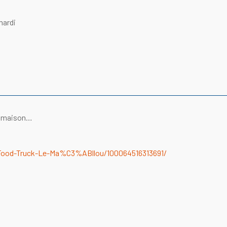
mardi
rt maison…
Food-Truck-Le-Ma%C3%ABllou/100064516313691/