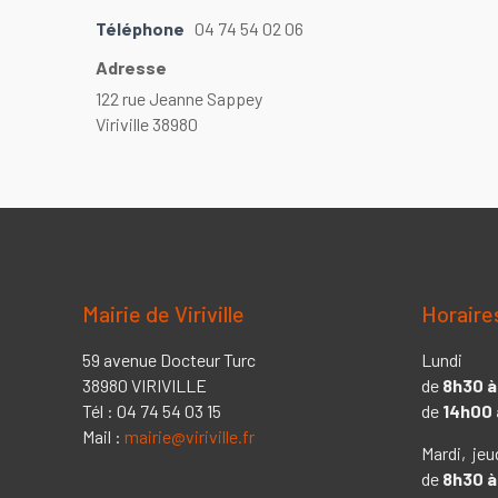
Téléphone
04 74 54 02 06
Adresse
122 rue Jeanne Sappey
Viriville 38980
Mairie de Viriville
Horaire
59 avenue Docteur Turc
Lundi
38980 VIRIVILLE
de
8h30 à
Tél : 04 74 54 03 15
de
14h00 
Mail :
mairie@viriville.fr
Mardi, jeu
de
8h30 à