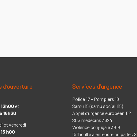
s d’ouverture
Services d’urgence
Police 17 – Pompiers 18
 13h00
et
Samu 15 (samu social 115)
à 16h30
Appel d’urgence européen 112
SOS médecins 3624
di et vendredi
Violence conjugale 3919
 13 h00
Difficulté à entendre ou parler,