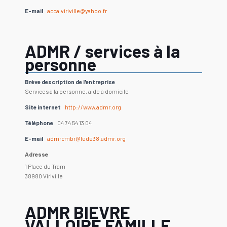
E-mail
acca.viriville@yahoo.fr
ADMR / services à la
personne
Brève description de l'entreprise
Services à la personne, aide à domicile
Site internet
http://www.admr.org
Téléphone
04 74 54 13 04
E-mail
admrcmbr@fede38.admr.org
Adresse
1 Place du Tram
38980 Viriville
ADMR BIEVRE
VALLOIRE FAMILLE