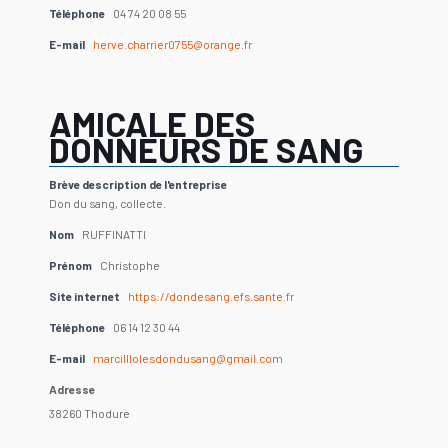
Téléphone
04 74 20 08 55
E-mail
herve.charrier0755@orange.fr
AMICALE DES
DONNEURS DE SANG
Brève description de l'entreprise
Don du sang, collecte.
Nom
RUFFINATTI
Prénom
Christophe
Site internet
https://dondesang.efs.sante.fr
Téléphone
06 14 12 30 44
E-mail
marcilllolesdondusang@gmail.com
Adresse
38260 Thodure