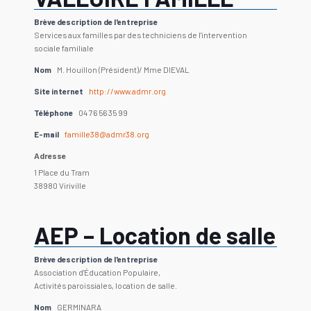
Brève description de l'entreprise
Services aux familles par des techniciens de l'intervention
sociale familiale
Nom
M. Houillon (Président)/ Mme DIEVAL
Site internet
http://www.admr.org
Téléphone
04 76 56 35 99
E-mail
famille38@admr38.org
Adresse
1 Place du Tram
38980 Viriville
AEP – Location de salle
Brève description de l'entreprise
Association d'Éducation Populaire,
Activités paroissiales, location de salle.
Nom
GERMINARA