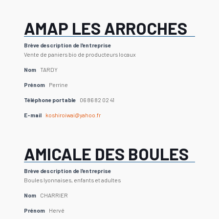
AMAP LES ARROCHES
Brève description de l'entreprise
Vente de paniers bio de producteurs locaux
Nom
TARDY
Prénom
Perrine
Téléphone portable
06 86 82 02 41
E-mail
koshiroiwai@yahoo.fr
AMICALE DES BOULES
Brève description de l'entreprise
Boules lyonnaises, enfants et adultes
Nom
CHARRIER
Prénom
Hervé