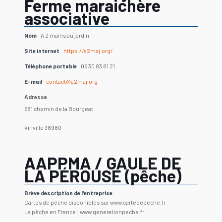
Ferme maraichère
associative
Nom
A 2 mains au jardin
Site internet
https://a2maj.org/
Téléphone portable
‭06 30 83 81 21
E-mail
contact@a2maj.org
Adresse
681 chemin de la Bourgeat
Viriville 38980
AAPPMA / GAULE DE
LA PÉROUSE (pêche)
Brève description de l'entreprise
Cartes de pêche disponibles sur www.cartedepeche.fr
La pêche en France : www.generationpeche.fr