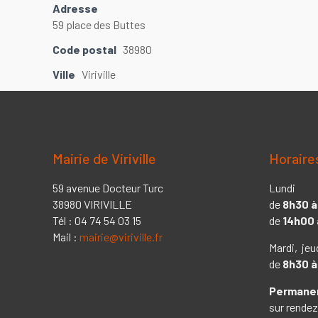
Adresse
59 place des Buttes
Code postal
38980
Ville
Viriville
Mairie de Viriville
Horaire
59 avenue Docteur Turc
Lundi
38980 VIRIVILLE
de
8h30 à
Tél : 04 74 54 03 15
de
14h00 
Mail :
mairie@viriville.fr
Mardi, jeu
de
8h30 à
Permanen
sur rendez