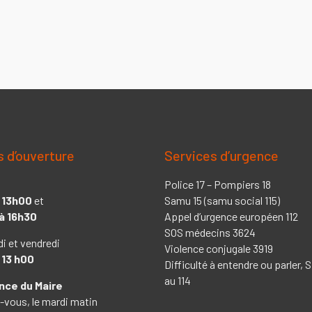
s d’ouverture
Services d’urgence
Police 17 – Pompiers 18
 13h00
et
Samu 15 (samu social 115)
à 16h30
Appel d’urgence européen 112
SOS médecins 3624
di et vendredi
Violence conjugale 3919
 13 h00
Difficulté à entendre ou parler,
au 114
ce du Maire
-vous, le mardi matin