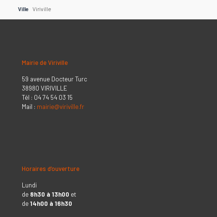
Ville
Viriville
Mairie de Viriville
59 avenue Docteur Turc
38980 VIRIVILLE
Tél : 04 74 54 03 15
Mail :
mairie@viriville.fr
Horaires d’ouverture
Lundi
de
8h30 à 13h00
et
de
14h00 à 16h30