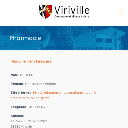
Pharmacie
Retourner vers l'annuaire
Nom
HOUSER
Prénom
Christophe / Hélène
Site internet
https://pharmaciehouser.pharm-upp.fr/a-
propos/service-de-garde
Téléphone
04 74 54 03 16
Adresse
47 Place du 19 mars 1962
38980 Viriville