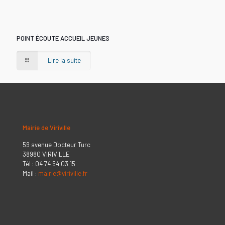
POINT ÉCOUTE ACCUEIL JEUNES
Lire la suite
Mairie de Viriville
59 avenue Docteur Turc
38980 VIRIVILLE
Tél : 04 74 54 03 15
Mail :
mairie@viriville.fr