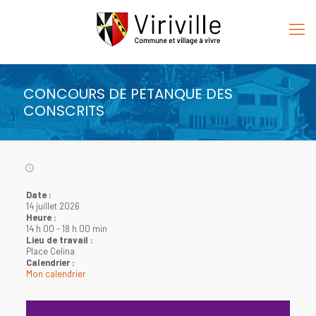
CONCOURS DE PETANQUE DES
CONSCRITS
Date :
14 juillet 2026
Heure :
14 h 00
-
18 h 00 min
Lieu de travail :
Place Celina
Calendrier :
Mon calendrier